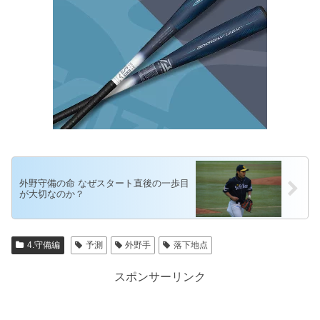
外野守備の命 なぜスタート直後の一歩目
が大切なのか？
4.守備編
予測
外野手
落下地点
スポンサーリンク