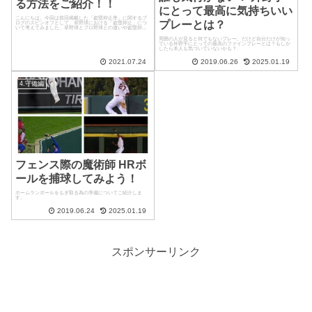
る方法をご紹介！！
にとって最高に気持ちいい
こんにちは。今回は前回掲載した「盗塁抑止率」に関するブ
プレーとは？
ログのスピンオフとして、草野球における「盗塁抑止」につ
いて考えてみました。草野球とプロ野球との違いや盗塁抑止
率を高める方法など独自の視点を交えてご紹介したいと思い
ます。「盗塁抑止」って何...
周囲の人が見ると何でもないプレー。だけど自分だけが知っ
ている外野手にとっての最高のファインプレーとは？もしか
したら本人も気づいていないかも？
2021.07.24
2019.06.26
2025.01.19
4.守備編
フェンス際の魔術師 HRボ
ールを捕球してみよう！
ホームランボールをもぎ取る為の準備についてご紹介しま
す。
2019.06.24
2025.01.19
スポンサーリンク