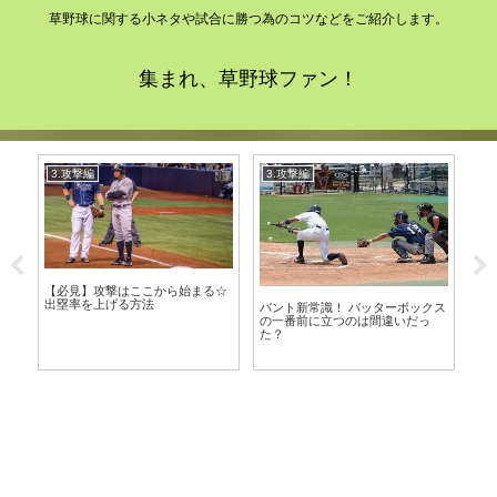
草野球に関する小ネタや試合に勝つ為のコツなどをご紹介します。
集まれ、草野球ファン！
5.投手編
3.攻撃編
バッティングで「つまる」とは？
差し込まれる原因と改善方法を徹
ックス
底解説
だっ
投手が試合後に行うクールダウン
（キャッチボール）の理由と効果
とは？