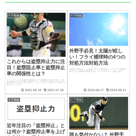
4.守備編
4.守備編
外野手必見！太陽が眩し
い！フライ捕球時の4つの
これからは盗塁抑止力に注
対処方法対処方法
目！盗塁阻止率と盗塁抑止
今回は天気がすこぶる良い日に太陽が眩しくてフライ捕球の
妨げになる場合の対処方法について述べたいと思います。
率の関係性とは？
キャッチャーを評価する指標として盗塁阻止率があるが、昨
今盗塁抑止率が注目を浴びている。その2つの違いとは何かを
明らかにします。
2021.06.18
2021.07.26
2019.06.17
2024.08.11
4.守備編
4.守備編
近年注目の「盗塁抑止」と
は何か？盗塁抑止率を上げ
誰も気付かない？ 外野手