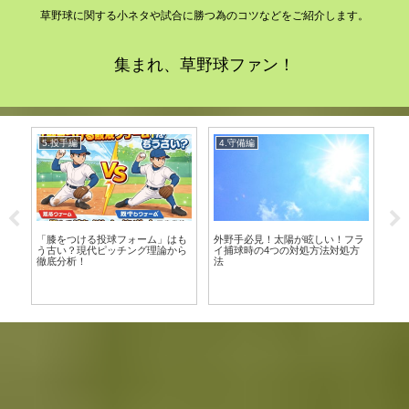
草野球に関する小ネタや試合に勝つ為のコツなどをご紹介します。
集まれ、草野球ファン！
3.攻撃編
3.攻撃編
1
ラ
バッティングの常識！今と昔の違
もう嫌だ！自打球はなぜ起こる？
グ
方
い
原因と改善法を徹底解説
自