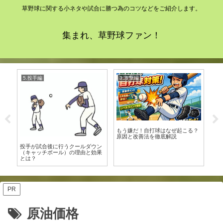
草野球に関する小ネタや試合に勝つ為のコツなどをご紹介します。
集まれ、草野球ファン！
5.投手編
3.攻撃編
5
違
もう嫌だ！自打球はなぜ起こる？
ス
原因と改善法を徹底解説
最
投手が試合後に行うクールダウン
（キャッチボール）の理由と効果
とは？
PR
原油価格