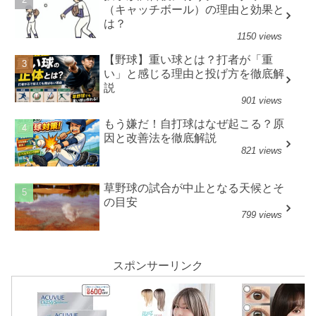
（キャッチボール）の理由と効果と
は？
1150 views
【野球】重い球とは？打者が「重
い」と感じる理由と投げ方を徹底解
説
901 views
もう嫌だ！自打球はなぜ起こる？原
因と改善法を徹底解説
821 views
草野球の試合が中止となる天候とそ
の目安
799 views
スポンサーリンク