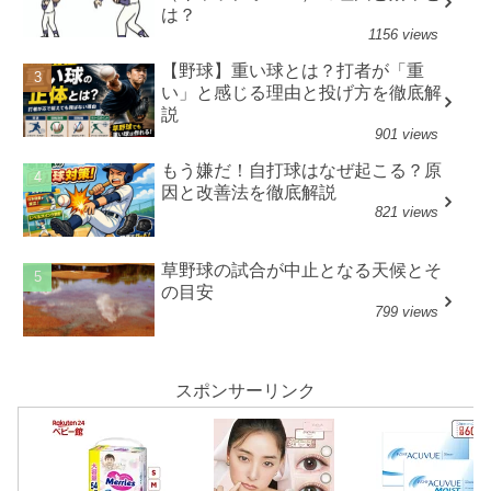
は？
1156 views
【野球】重い球とは？打者が「重
い」と感じる理由と投げ方を徹底解
説
901 views
もう嫌だ！自打球はなぜ起こる？原
因と改善法を徹底解説
821 views
草野球の試合が中止となる天候とそ
の目安
799 views
スポンサーリンク