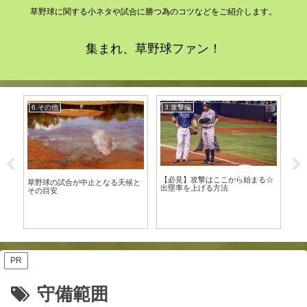
草野球に関する小ネタや試合に勝つ為のコツなどをご紹介します。
集まれ、草野球ファン！
6.その他
3.攻撃編
5
？
【必見】攻撃はここから始まる☆
ス
草野球の試合が中止となる天候と
徹
出塁率を上げる方法
最
その目安
PR
守備範囲