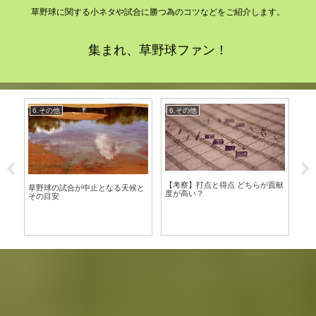
草野球に関する小ネタや試合に勝つ為のコツなどをご紹介します。
集まれ、草野球ファン！
1.準備編・トレーニング
3.攻撃編
が貢献
試合前日・当日の筋トレは効果
もう嫌だ！自打球はなぜ起こる？
的？メリットと注意点
原因と改善法を徹底解説
バ