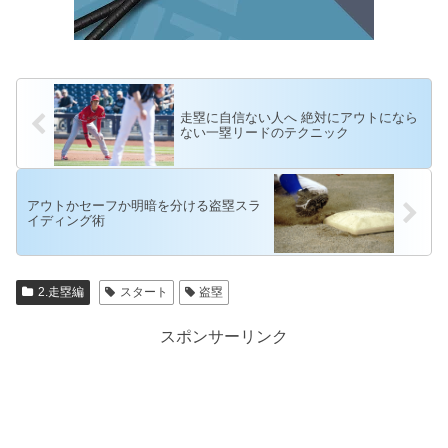
走塁に自信ない人へ 絶対にアウトになら
ない一塁リードのテクニック
アウトかセーフか明暗を分ける盗塁スラ
イディング術
2.走塁編
スタート
盗塁
スポンサーリンク