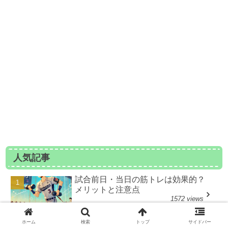
人気記事
試合前日・当日の筋トレは効果的？
メリットと注意点
1572 views
ホーム
検索
トップ
サイドバー
投手が試合後に行うクールダウン