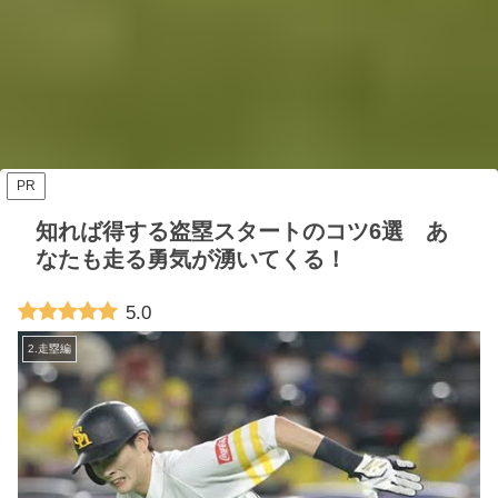
PR
知れば得する盗塁スタートのコツ6選 あ
なたも走る勇気が湧いてくる！
5.0
2.走塁編