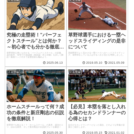
2.走塁編
2.走塁編
究極の走塁術！“パーフェ
草野球選手における一塁ヘ
クトスチール”とは何か？
ッドスライディングの是非
～初心者でも分かる徹底解
について
説～
草野球初心者にも分かる「パーフェクトスチール」の定義、
高校野球でよく見かける一塁ベースへのヘッドスライディン
成功条件、NPBでの達成例（島田誠・村上宗隆）を詳しく解
グ。草野球をしている人はやるべきか否かを考察しました。
説！動画リンク付きで走塁技術を極めよう。
2025.06.13
2019.05.10
2021.05.09
2.走塁編
2.走塁編
ホームスチールって何？成
【必見】本塁を落とし入れ
功の条件と新庄剛志の伝説
る為のセカンドランナーの
を徹底解説！
心得とは？
草野球でも狙える！？「ホームスチール」の基本、成功のコ
自分がセカンドランナーとなった場合、どのような準備が必
ツ、試みる条件、そして新庄剛志の伝説的プレーを解説！
要かご紹介します。
2025.05.30
2019.05.15
2021.01.02