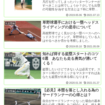
凡打を打ってしまったバッターランナーが
すべきことは何でしょうか？少しでも出塁
の可能性をUpする方法とは？特に草野球
では有効な方法をご紹介します。
2019.05.06
2021.07.13
草野球選手における一塁ヘッドス
2.走塁編
ライディングの是非について
高校野球でよく見かける一塁ベースへのヘ
ッドスライディング。草野球をしている人
はやるべきか否かを考察しました。
2019.05.10
2021.05.09
知れば得する盗塁スタートのコツ
2.走塁編
6選 あなたも走る勇気が湧いて
くる！
盗塁したいけどできない人は必見です。ス
タート時のテクニックをマスターすればあ
なたも盗塁が出来る様になります。
2020.01.30
2021.01.27
【必見】本塁を落とし入れる為の
2.走塁編
サードランナーの心得とは？
自分がサードランナーとなった場合の基本
的な心得（準備）をご紹介します。何も考