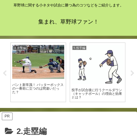
草野球に関する小ネタや試合に勝つ為のコツなどをご紹介します。
集まれ、草野球ファン！
3.攻撃編
5.投手編
5
ス
最
バント新常識！ バッターボックス
の一番前に立つのは間違いだっ
投手が試合後に行うクールダウン
た？
（キャッチボール）の理由と効果
とは？
PR
2.走塁編