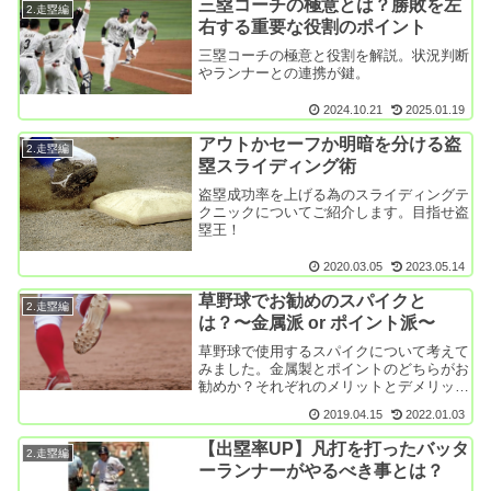
三塁コーチの極意とは？勝敗を左
2.走塁編
右する重要な役割のポイント
三塁コーチの極意と役割を解説。状況判断
やランナーとの連携が鍵。
2024.10.21
2025.01.19
アウトかセーフか明暗を分ける盗
2.走塁編
塁スライディング術
盗塁成功率を上げる為のスライディングテ
クニックについてご紹介します。目指せ盗
塁王！
2020.03.05
2023.05.14
草野球でお勧めのスパイクと
2.走塁編
は？〜金属派 or ポイント派〜
草野球で使用するスパイクについて考えて
みました。金属製とポイントのどちらがお
勧めか？それぞれのメリットとデメリット
を纏めてます。
2019.04.15
2022.01.03
【出塁率UP】凡打を打ったバッタ
2.走塁編
ーランナーがやるべき事とは？