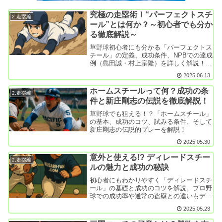
究極の走塁術！“パーフェクトスチ
2.走塁編
ール”とは何か？～初心者でも分か
る徹底解説～
草野球初心者にも分かる「パーフェクトス
チール」の定義、成功条件、NPBでの達成
例（島田誠・村上宗隆）を詳しく解説！動
画リンク付きで走塁技術を極めよう。
2025.06.13
ホームスチールって何？成功の条
2.走塁編
件と新庄剛志の伝説を徹底解説！
草野球でも狙える！？「ホームスチール」
の基本、成功のコツ、試みる条件、そして
新庄剛志の伝説的プレーを解説！
2025.05.30
意外と使える!? ディレードスチー
2.走塁編
ルの魅力と成功の秘訣
初心者にもわかりやすく「ディレードスチ
ール」の基礎と成功のコツを解説。プロ野
球での成功率や通常の盗塁との違いもデー
タ付きで紹介！草野球での実践にも役立つ
2025.05.23
内容です。