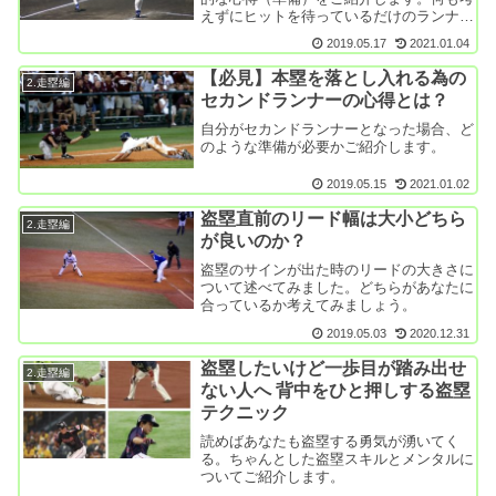
えずにヒットを待っているだけのランナー
より様々な状況を予測しているランナーの
2019.05.17
2021.01.04
方が格段に得点に結び付く確率が高くなり
ます。
【必見】本塁を落とし入れる為の
2.走塁編
セカンドランナーの心得とは？
自分がセカンドランナーとなった場合、ど
のような準備が必要かご紹介します。
2019.05.15
2021.01.02
盗塁直前のリード幅は大小どちら
2.走塁編
が良いのか？
盗塁のサインが出た時のリードの大きさに
ついて述べてみました。どちらがあなたに
合っているか考えてみましょう。
2019.05.03
2020.12.31
盗塁したいけど一歩目が踏み出せ
2.走塁編
ない人へ 背中をひと押しする盗塁
テクニック
読めばあなたも盗塁する勇気が湧いてく
る。ちゃんとした盗塁スキルとメンタルに
ついてご紹介します。